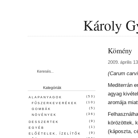
Károly G
Kömény
2009. április 13
(Carum carvi
Mediterrán e
Kategóriák
agyag kivéte
(53)
ALAPANYAGOK
aromája miat
(10)
FŰSZERKEVERÉKEK
(5)
GOMBÁK
Felhasználha
(36)
NÖVÉNYEK
(9)
körözöttek, 
DESSZERTEK
(1)
EGYÉB
(káposzta, c
(9)
ELŐÉTELEK, ÍZELÍTŐK