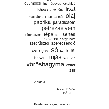
gyümölcs
hal
húsleves
kakukkfű
liszt
káposzta
kömény
olaj
marha
majoránna
máj
paprika
paradicsom
petrezselyem
répa
sertés
sajt
póréhagyma
szalonna
szegfűbors
szegfűszeg
szerecsendió
só
tejföl
szárnyas
tej
tojás
tejszín
vaj
víz
vöröshagyma
zeller
zsír
Aloldalak
ÉLETRAJZ
ÍRÁSOK
Bejelentkezés, regisztráció