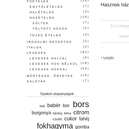
(30)
FŐÉTELEK
Hasznos házi
(7)
EGYTÁLÉTELEK
(3)
HALÉTELEK
(18)
HÚSÉTELEK
(7)
SŰLTEK
Ez a bejeg
(2)
TÖLTÖTT HÚSOK
(3)
TOJÁS ÉTELEK
Valam
(2)
IRODALMI RECEPTEK
(2)
ITALOK
(82)
LEVESEK
(8)
«
Lestyán
LEVESEK HALLAL
(18)
LEVESEK HÚS NÉLKÜL
(56)
LEVESEK HÚSSAL
(16)
MÁRTÁSOK, ÖNTETEK
(7)
SALÁTÁK
Gyakori alapanyagok
bors
babér
bor
bab
citrom
burgonya
bárány, birka
cukor
fahéj
csont
fokhagyma
gomba