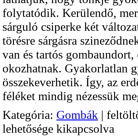
folytatódik. Kerülendő, mer
sárguló csiperke két változ
törésre sárgásra szineződne
van és tartós gombaundort,
okozhatnak. Gyakorlatlan gy
összekeverhetik. Így, az er
féléket mindig nézessük me
Kategória:
Gombák
| feltölt
lehetősége kikapcsolva