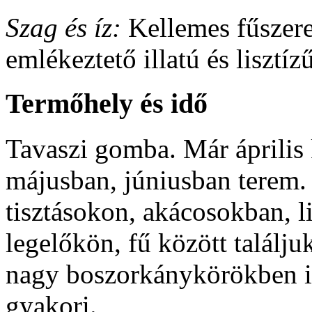
Szag és íz:
Kellemes fűszere
emlékeztető illatú és lisztízű
Termőhely és idő
Tavaszi gomba. Már április
májusban, júniusban terem.
tisztásokon, akácosokban, l
legelőkön, fű között találj
nagy boszorkánykörökben i
gyakori.