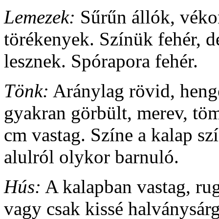
Lemezek:
Sűrűn állók, véko
törékenyek. Színük fehér, d
lesznek. Spórapora fehér.
Tönk:
Aránylag rövid, heng
gyakran görbült, merev, töm
cm vastag. Színe a kalap sz
alulról olykor barnuló.
Hús:
A kalapban vastag, rug
vagy csak kissé halványsárg