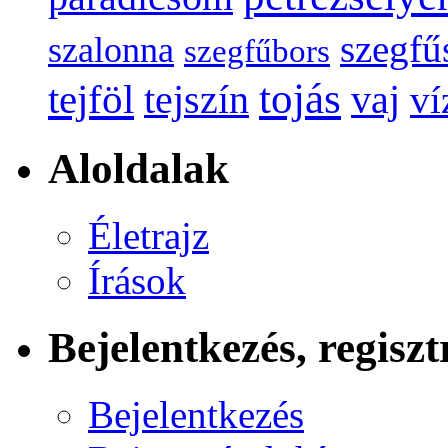
szegfű
szalonna
szegfűbors
tojás
tejföl
tejszín
vaj
ví
Aloldalak
Életrajz
Írások
Bejelentkezés, regiszt
Bejelentkezés