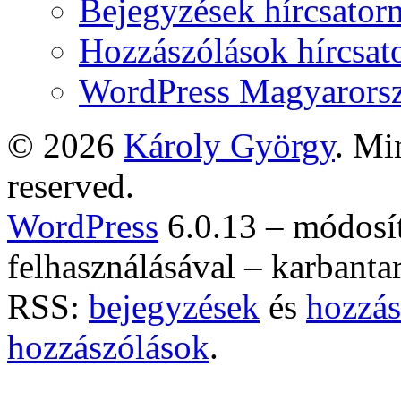
Bejegyzések hírcsator
Hozzászólások hírcsat
WordPress Magyarors
© 2026
Károly György
. Mi
reserved.
WordPress
6.0.13 – módosí
felhasználásával – karbanta
RSS:
bejegyzések
és
hozzás
hozzászólások
.