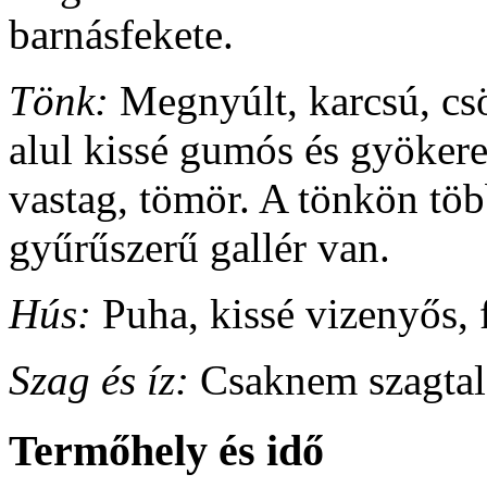
barnásfekete.
Tönk:
Megnyúlt, karcsú, csö
alul kissé gumós és gyöker
vastag, tömör. A tönkön töb
gyűrűszerű gallér van.
Hús:
Puha, kissé vizenyős, f
Szag és íz:
Csaknem szagtala
Termőhely és idő