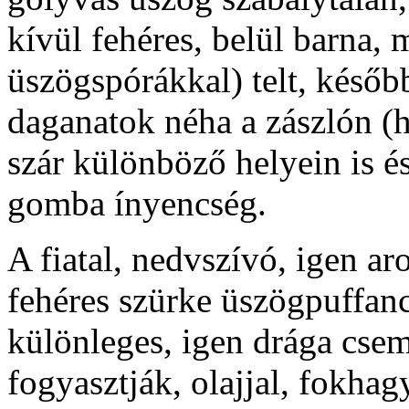
kívül fehéres, belül barna, 
üszögspórákkal) telt, későb
daganatok néha a zászlón (h
szár különböző helyein is é
gomba ínyencség.
A fiatal, nedvszívó, igen ar
fehéres szürke üszögpuffan
különleges, igen drága csem
fogyasztják, olajjal, fokhag