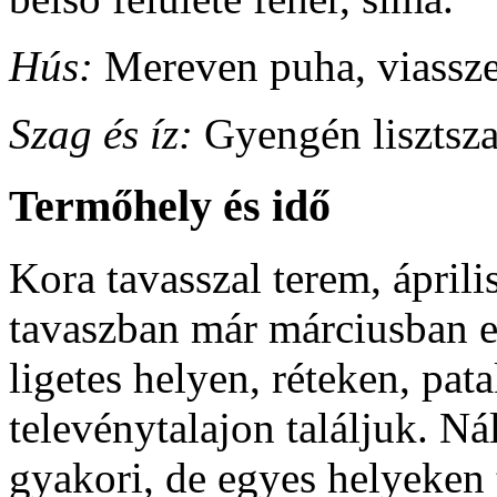
Hús:
Mereven puha, viasszer
Szag és íz:
Gyengén lisztsza
Termőhely és idő
Kora tavasszal terem, ápril
tavaszban már márciusban e
ligetes helyen, réteken, pa
televénytalajon találjuk. N
gyakori, de egyes helyeken