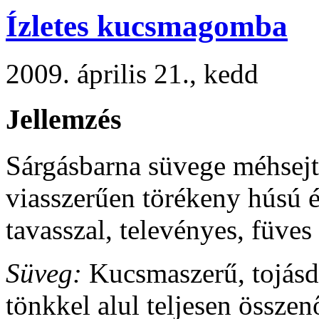
Ízletes kucsmagomba
2009. április 21., kedd
Jellemzés
Sárgásbarna süvege méhsej
viasszerűen törékeny húsú és
tavasszal, televényes, füves
Süveg:
Kucsmaszerű, tojásd
tönkkel alul teljesen össze