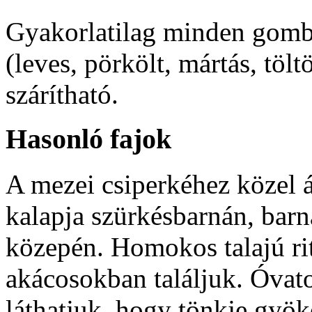
Gyakorlatilag minden gombá
(leves, pörkölt, mártás, tölt
szárítható.
Hasonló fajok
A mezei csiperkéhez közel á
kalapja szürkésbarnán, barná
közepén. Homokos talajú ri
akácosokban találjuk. Óvatos
láthatjuk, hogy tönkje gyö