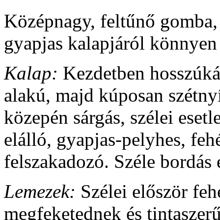
Középnagy, feltűnő gomba, 
gyapjas kalapjáról könnyen
Kalap:
Kezdetben hosszúkás
alakú, majd kúposan szétnyí
közepén sárgás, szélei esetl
elálló, gyapjas-pelyhes, fe
felszakadozó. Széle bordás 
Lemezek:
Szélei először feh
megfeketednek és tintaszer