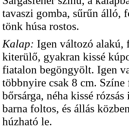
Sárgásfehér színű, a kalapb
tavaszi gomba, sűrűn álló, 
tönk húsa rostos.
Kalap:
Igen változó alakú, 
kiterülő, gyakran kissé kúpo
fiatalon begöngyölt. Igen v
többnyire csak 8 cm. Színe 
bőrsárga, néha kissé rózsás
barna foltos, és állás közben
húzható le.