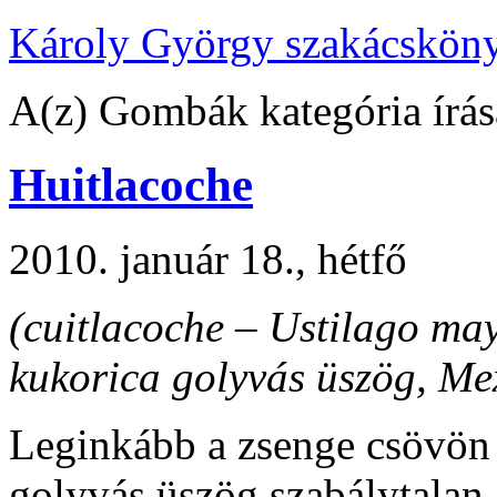
Károly György szakácskön
A(z) Gombák kategória írás
Huitlacoche
2010. január 18., hétfő
(cuitlacoche – Ustilago ma
kukorica golyvás üszög, Mex
Leginkább a zsenge csövön 
golyvás üszög szabálytalan