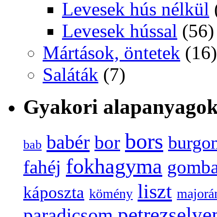
Levesek hús nélkül
Levesek hússal
(56)
Mártások, öntetek
(16)
Saláták
(7)
Gyakori alapanyago
bors
babér
bor
burgo
bab
fokhagyma
fahéj
gomb
liszt
káposzta
kömény
majorá
petrezsely
paradicsom