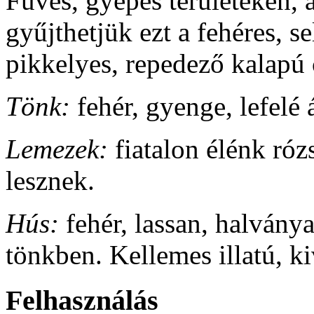
Füves, gyepes területeken, 
gyűjthetjük ezt a fehéres, s
pikkelyes, repedező kalapú 
Tönk:
fehér, gyenge, lefelé á
Lemezek:
fiatalon élénk róz
lesznek.
Hús:
fehér, lassan, halvány
tönkben. Kellemes illatú, 
Felhasználás