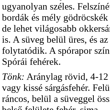
ugyanolyan széles. Felszínét
bordák és mély gödröcskék 
de lehet világosabb okkersá
is. A süveg belül üres, és a
folytatódik. A spórapor szí
Spórái fehérek.
Tönk:
Aránylag rövid, 4-12 
vagy kissé sárgásfehér. Felü
ráncos, belül a süveggel ös
belső felülete fehér, sima.