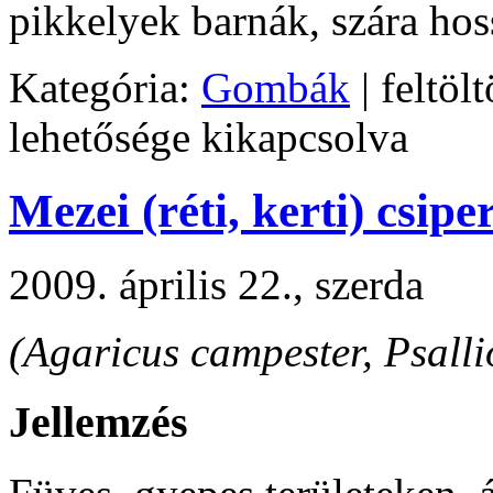
pikkelyek barnák, szára hos
Kategória:
Gombák
| feltölt
lehetősége kikapcsolva
Mezei (réti, kerti) csipe
2009. április 22., szerda
(Agaricus campester, Psalli
Jellemzés