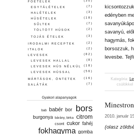
(30)
FŐÉTELEK
kicsontozzuk 
(7)
EGYTÁLÉTELEK
(3)
HALÉTELEK
edényben me
(18)
HÚSÉTELEK
savanyúkápo
(7)
SŰLTEK
(2)
TÖLTÖTT HÚSOK
savanyú, előb
(3)
TOJÁS ÉTELEK
hagymás, fok
(2)
IRODALMI RECEPTEK
borsozzuk, h
(2)
ITALOK
(82)
LEVESEK
levesbe. Tejf
(8)
LEVESEK HALLAL
(18)
LEVESEK HÚS NÉLKÜL
(56)
LEVESEK HÚSSAL
(16)
Kategória:
Le
MÁRTÁSOK, ÖNTETEK
(7)
csülökkel
SALÁTÁK
Gyakori alapanyagok
Minestron
bors
babér
bor
bab
citrom
2010. január 1
burgonya
bárány, birka
cukor
fahéj
csont
(olasz zölds
fokhagyma
gomba