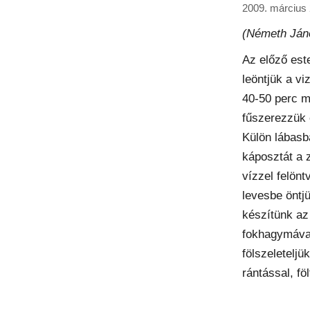
2009. március 
(Németh Ján
Az előző este
leöntjük a vi
40-50 perc m
fűszerezzük 
Külön lábasb
káposztát a 
vízzel felönt
levesbe öntjü
készítünk az
fokhagymával
fölszeleteljü
rántással, föl