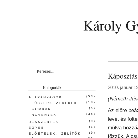
Károly G
Káposztás 
2010. január 1
Kategóriák
(53)
ALAPANYAGOK
(Németh Ján
(10)
FŰSZERKEVERÉKEK
(5)
GOMBÁK
Az előre beáz
(36)
NÖVÉNYEK
levét és fölt
(9)
DESSZERTEK
múlva hozzáa
(1)
EGYÉB
(9)
ELŐÉTELEK, ÍZELÍTŐK
főzzük. A cs