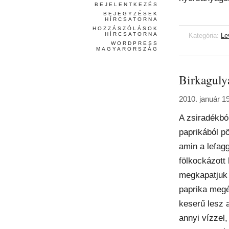
BEJELENTKEZÉS
BEJEGYZÉSEK
HÍRCSATORNA
HOZZÁSZÓLÁSOK
HÍRCSATORNA
Kategória:
Le
WORDPRESS
MAGYARORSZÁG
Birkaguly
2010. január 1
A zsiradékbó
paprikából pö
amin a lefagg
fölkockázott 
megkapatjuk 
paprika megé
keserű lesz a
annyi vízzel,