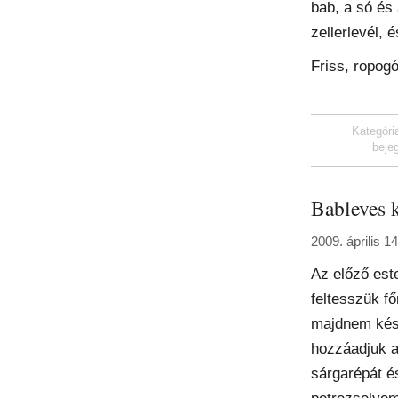
bab, a só és
zellerlevél, 
Friss, ropogó
Kategóri
beje
Bableves 
2009. április 1
Az előző est
feltesszük fő
majdnem kész
hozzáadjuk a
sárgarépát é