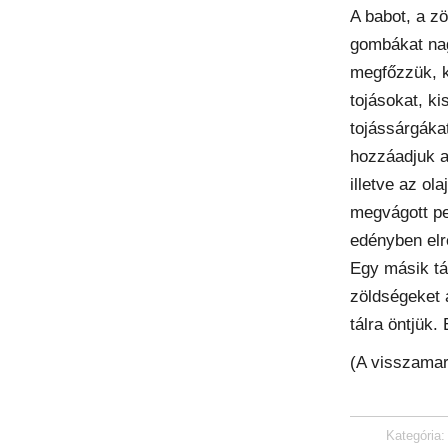
A babot, a zö
gombákat na
megfőzzük, k
tojásokat, ki
tojássárgáka
hozzáadjuk a 
illetve az ol
megvágott pe
edényben elr
Egy másik tá
zöldségeket 
tálra öntjük.
(A visszamar
Kategória