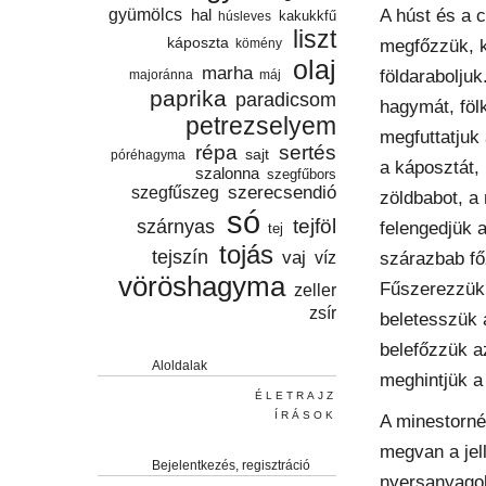
gyümölcs
A húst és a 
hal
húsleves
kakukkfű
liszt
káposzta
megfőzzük, k
kömény
olaj
marha
földaraboljuk
majoránna
máj
paprika
paradicsom
hagymát, föl
petrezselyem
megfuttatjuk
répa
sertés
sajt
póréhagyma
a káposztát,
szalonna
szegfűbors
szegfűszeg
szerecsendió
zöldbabot, a
só
tejföl
szárnyas
felengedjük a
tej
tojás
tejszín
vaj
víz
szárazbab fő
vöröshagyma
Fűszerezzük,
zeller
zsír
beletesszük 
belefőzzük az
Aloldalak
meghintjük a 
ÉLETRAJZ
ÍRÁSOK
A minestorné
megvan a jel
Bejelentkezés, regisztráció
nyersanyagok