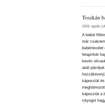
Toszkán b
2009. április 1
A babot fölte
már csaknem
babérlevelet
felaprított 
kevés olívaol
alatt párolju
hozzákeverjü
káposztát és 
meghámozott 
káposztát a b
rotyogni hag