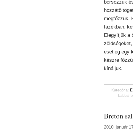
borsozzuk és
hozzátöltöge
megfőzzük. 
fazékban, ke
Elegyítjük a 
zöldségeket,
esetleg egy 
készre főzzü
kínáljuk.
Kategória:
E
babbal 
Breton sal
2010. január 1