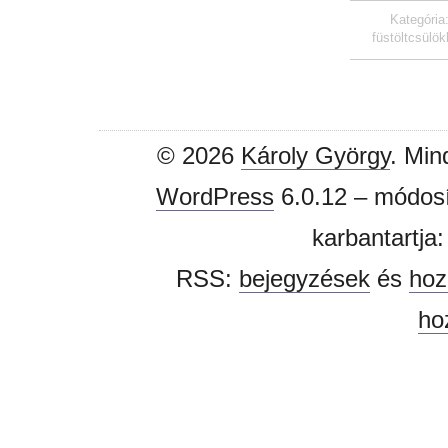
Kategória
füstöltcsülö
© 2026
Károly György
. Min
WordPress
6.0.12 – módosí
karbantartja
RSS:
bejegyzések
és
hoz
ho