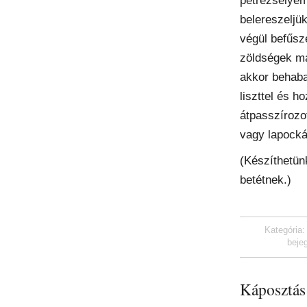
petrezselyem
belereszeljü
végül befűsz
zöldségek m
akkor behaba
liszttel és h
átpasszírozot
vagy lapockát
(Készíthetün
betétnek.)
Kategória
beje
Káposztás 