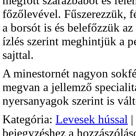
megfőtt szárazbabot és fele
főzőlevével. Fűszerezzük, f
a borsót is és belefőzzük az 
ízlés szerint meghintjük a p
sajttal.
A minestornét nagyon sokf
megvan a jellemző specialit
nyersanyagok szerint is vál
Kategória:
Levesek hússal
|
bejegyzéshez
a hozzászólás