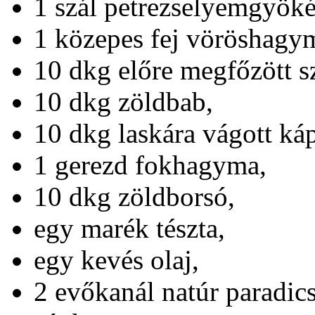
1 szál petrezselyemgyöké
1 közepes fej vöröshagy
10 dkg előre megfőzött s
10 dkg zöldbab,
10 dkg laskára vágott káp
1 gerezd fokhagyma,
10 dkg zöldborsó,
egy marék tészta,
egy kevés olaj,
2 evőkanál natúr paradic