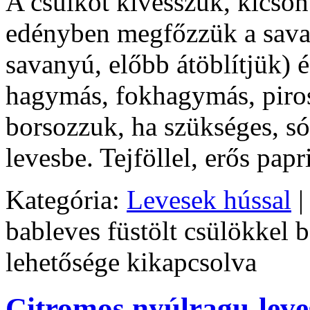
A csülköt kivesszük, kicson
edényben megfőzzük a sava
savanyú, előbb átöblítjük) é
hagymás, fokhagymás, pirosp
borsozzuk, ha szükséges, só
levesbe. Tejföllel, erős papr
Kategória:
Levesek hússal
|
bableves füstölt csülökkel 
lehetősége kikapcsolva
Citromos nyúlragu-leve