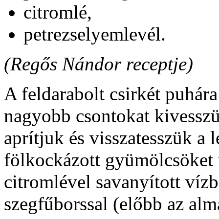
citromlé,
petrezselyemlevél.
(Regős Nándor receptje)
A feldarabolt csirkét puhára
nagyobb csontokat kivesszük
aprítjuk és visszatesszük a 
fölkockázott gyümölcsöket 
citromlével savanyított víz
szegfűborssal (előbb az alm