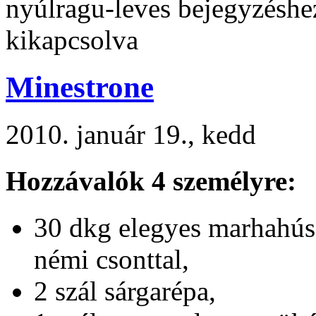
nyúlragu-leves bejegyzéshe
kikapcsolva
Minestrone
2010. január 19., kedd
Hozzávalók 4 személyre:
30 dkg elegyes marhahús
némi csonttal,
2 szál sárgarépa,