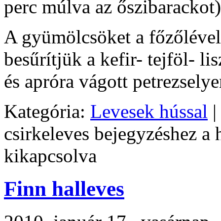
perc múlva az őszibarackot)
A gyümölcsöket a főzőlével
besűrítjük a kefir- tejföl- li
és apróra vágott petrezselye
Kategória:
Levesek hússal
|
csirkeleves bejegyzéshez
a 
kikapcsolva
Finn halleves