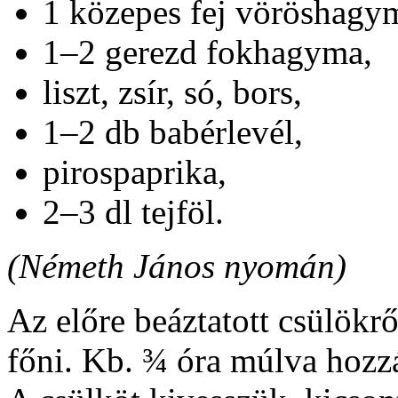
1 közepes fej vöröshagy
1–2 gerezd fokhagyma,
liszt, zsír, só, bors,
1–2 db babérlevél,
pirospaprika,
2–3 dl tejföl.
(Németh János nyomán)
Az előre beáztatott csülökrő
főni. Kb. ¾ óra múlva hozz