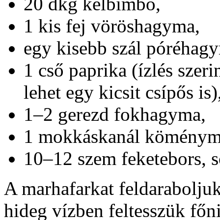
20 dkg kelbimbó,
1 kis fej vöröshagyma,
egy kisebb szál póréhag
1 cső paprika (ízlés szeri
lehet egy kicsit csípős is)
1–2 gerezd fokhagyma,
1 mokkáskanál köménym
10–12 szem feketebors, s
A marhafarkat feldaraboljuk,
hideg vízben feltesszük főn