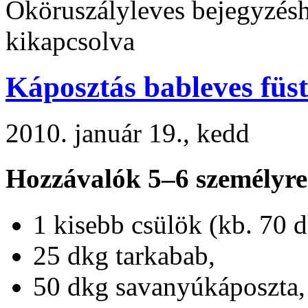
Ököruszályleves bejegyzés
kikapcsolva
Káposztás bableves füst
2010. január 19., kedd
Hozzávalók 5–6 személyre
1 kisebb csülök (kb. 70 d
25 dkg tarkabab,
50 dkg savanyúkáposzta,