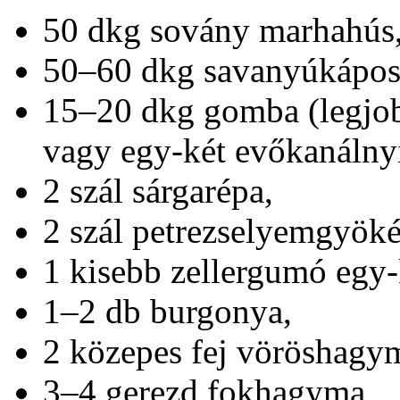
50 dkg sovány marhahús
50–60 dkg savanyúkápos
15–20 dkg gomba (legjob
vagy egy-két evőkanálnyi
2 szál sárgarépa,
2 szál petrezselyemgyöké
1 kisebb zellergumó egy-k
1–2 db burgonya,
2 közepes fej vöröshagy
3–4 gerezd fokhagyma,