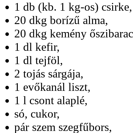
1 db (kb. 1 kg-os) csirke,
20 dkg borízű alma,
20 dkg kemény őszibarac
1 dl kefir,
1 dl tejföl,
2 tojás sárgája,
1 evőkanál liszt,
1 l csont alaplé,
só, cukor,
pár szem szegfűbors,