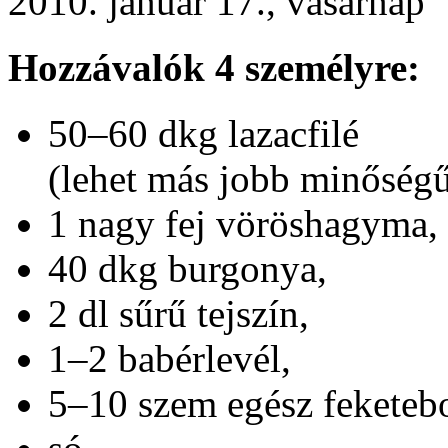
2010. január 17., vasárnap
Hozzávalók 4 személyre:
50–60 dkg lazacfilé
(lehet más jobb minőségű 
1 nagy fej vöröshagyma,
40 dkg burgonya,
2 dl sűrű tejszín,
1–2 babérlevél,
5–10 szem egész feketebo