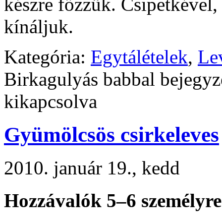
készre főzzük. Csipetkével
kínáljuk.
Kategória:
Egytálételek
,
Le
Birkagulyás babbal bejegyz
kikapcsolva
Gyümölcsös csirkeleves
2010. január 19., kedd
Hozzávalók 5–6 személyre