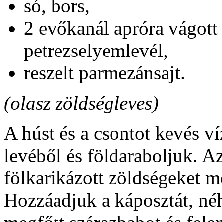
só, bors,
2 evőkanál apróra vágott
petrezselyemlevél,
reszelt parmezánsajt.
(olasz zöldségleves)
A húst és a csontot kevés v
levéből és földaraboljuk. A
fölkarikázott zöldségeket m
Hozzáadjuk a káposztát, né