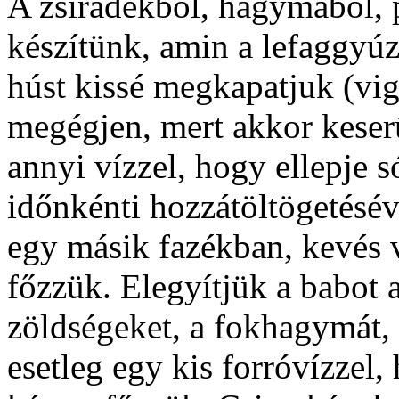
A zsiradékból, hagymából, 
készítünk, amin a lefaggyúzo
húst kissé megkapatjuk (vi
megégjen, mert akkor keserű
annyi vízzel, hogy ellepje 
időnkénti hozzátöltögetésé
egy másik fazékban, kevés 
főzzük. Elegyítjük a babot a
zöldségeket, a fokhagymát, 
esetleg egy kis forróvízzel