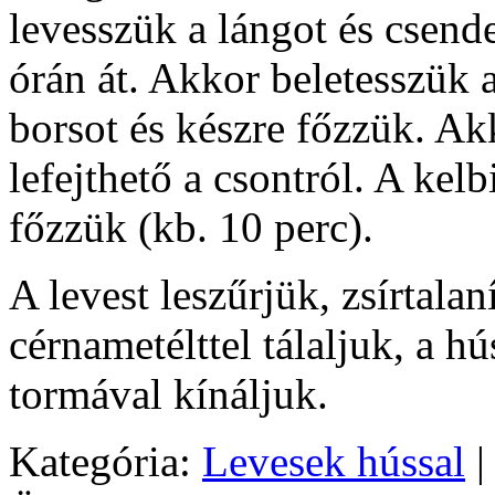
levesszük a lángot és csende
órán át. Akkor beletesszük 
borsot és készre főzzük. Ak
lefejthető a csontról. A ke
főzzük (kb. 10 perc).
A levest leszűrjük, zsírtalan
cérnametélttel tálaljuk, a h
tormával kínáljuk.
Kategória:
Levesek hússal
|