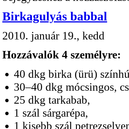
Birkagulyás babbal
2010. január 19., kedd
Hozzávalók 4 személyre:
40 dkg birka (ürü) színhú
30–40 dkg mócsingos, cs
25 dkg tarkabab,
1 szál sárgarépa,
1 kisebb szál petrezsely