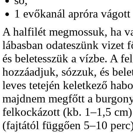
só,
1 evőkanál apróra vágott
A halfilét megmossuk, ha 
lábasban odateszünk vizet 
és beletesszük a vízbe. A fe
hozzáadjuk, sózzuk, és bele
leves tetején keletkező hab
majdnem megfőtt a burgonya
felkockázott (kb. 1–1,5 cm)
(fajtától függően 5–10 perc)