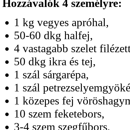
Hozzávalók 4 személyre:
1 kg vegyes apróhal,
50-60 dkg halfej,
4 vastagabb szelet filézett
50 dkg ikra és tej,
1 szál sárgarépa,
1 szál petrezselyemgyöké
1 közepes fej vöröshagy
10 szem feketebors,
3-4 szem szegfűbors,