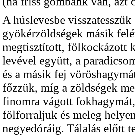
(ha friss gombánk van, azt c
A húslevesbe visszatesszük 
gyökérzöldségek másik felé
megtisztított, fölkockázott 
levével együtt, a paradics
és a másik fej vöröshagymá
főzzük, míg a zöldségek m
finomra vágott fokhagymát,
fölforraljuk és meleg helyen
negyedóráig. Tálalás előtt t