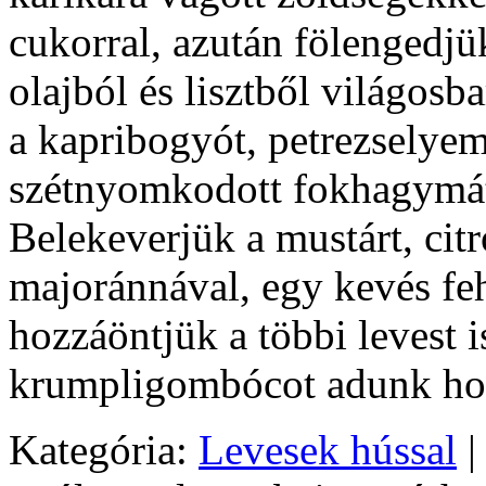
cukorral, azután fölengedjü
olajból és lisztből világosb
a kapribogyót, petrezselyem
szétnyomkodott fokhagymát 
Belekeverjük a mustárt, citr
majoránnával, egy kevés feh
hozzáöntjük a többi levest i
krumpligombócot adunk ho
Kategória:
Levesek hússal
|