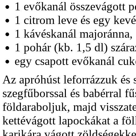
1 evőkanál összevágott p
1 citrom leve és egy kevés
1 kávéskanál majoránna,
1 pohár (kb. 1,5 dl) szára
egy csapott evőkanál cuk
Az apróhúst leforrázzuk és 
szegfűborssal és babérral f
földaraboljuk, majd visszate
kettévágott lapockákat a fö
karikára vágott zöldségekkel