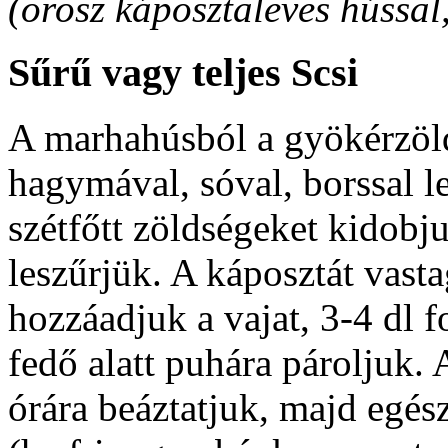
(orosz káposztaleves hússal
Sűrű vagy teljes Scsi
A marhahúsból a gyökérzöld
hagymával, sóval, borssal l
szétfőtt zöldségeket kidobju
leszűrjük. A káposztát vast
hozzáadjuk a vajat, 3-4 dl 
fedő alatt puhára pároljuk.
órára beáztatjuk, majd egés