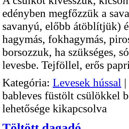
A csülköt kivesszük, kicson
edényben megfőzzük a sava
savanyú, előbb átöblítjük) é
hagymás, fokhagymás, pirosp
borsozzuk, ha szükséges, só
levesbe. Tejföllel, erős papr
Kategória:
Levesek hússal
|
bableves füstölt csülökkel 
lehetősége kikapcsolva
Töltött dagadó