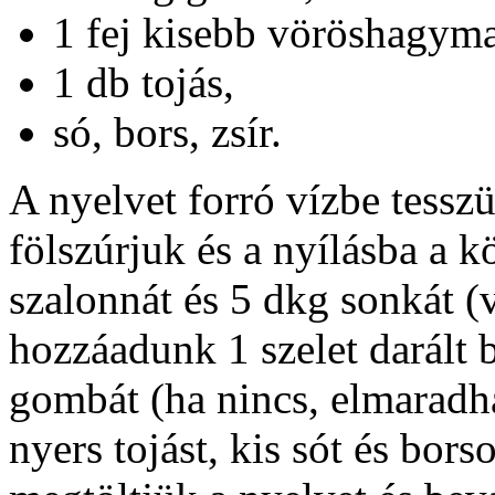
1 fej kisebb vöröshagyma
1 db tojás,
só, bors, zsír.
A nyelvet forró vízbe tessz
fölszúrjuk és a nyílásba a k
szalonnát és 5 dkg sonkát (v
hozzáadunk 1 szelet darált 
gombát (ha nincs, elmaradha
nyers tojást, kis sót és bor