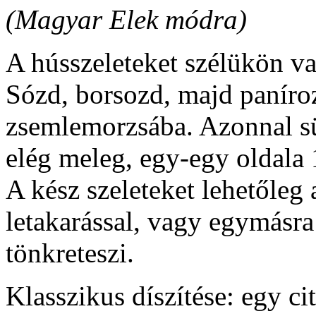
(Magyar Elek módra)
A hússzeleteket szélükön v
Sózd, borsozd, majd panírozd
zsemlemorzsába. Azonnal süs
elég meleg, egy-egy oldala 1
A kész szeleteket lehetőleg 
letakarással, vagy egymásra
tönkreteszi.
Klasszikus díszítése: egy ci