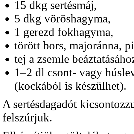
15 dkg sertésmáj,
5 dkg vöröshagyma,
1 gerezd fokhagyma,
törött bors, majoránna, p
tej a zsemle beáztatásáho
1–2 dl csont- vagy húsle
(kockából is készülhet).
A sertésdagadót kicsontozzu
felszúrjuk.