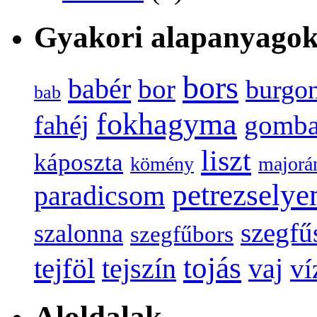
Gyakori alapanyago
bors
babér
bor
burgo
bab
fokhagyma
fahéj
gomb
liszt
káposzta
kömény
majorá
petrezsely
paradicsom
szegfű
szalonna
szegfűbors
tojás
tejföl
tejszín
vaj
ví
Aloldalak