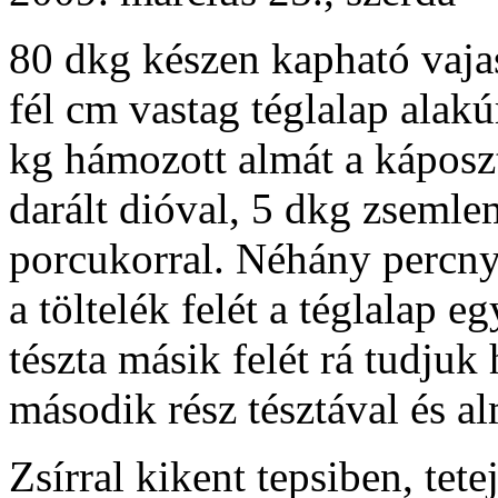
80 dkg készen kapható vajas
fél cm vastag téglalap alak
kg hámozott almát a káposz
darált dióval, 5 dkg zsemle
porcukorral. Néhány percnyi 
a töltelék felét a téglalap e
tészta másik felét rá tudjuk
második rész tésztával és a
Zsírral kikent tepsiben, tet