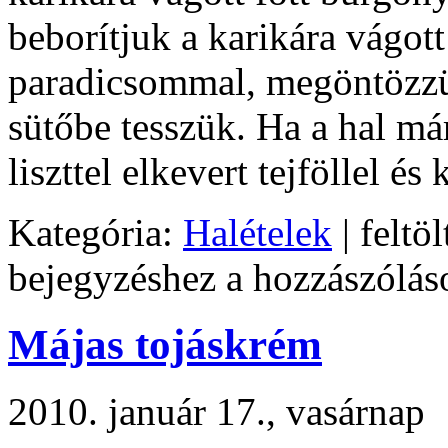
beborítjuk a karikára vágot
paradicsommal, megöntözzük 
sütőbe tesszük. Ha a hal má
liszttel elkevert tejföllel és
Kategória:
Halételek
| feltöl
bejegyzéshez
a hozzászólás
Májas tojáskrém
2010. január 17., vasárnap