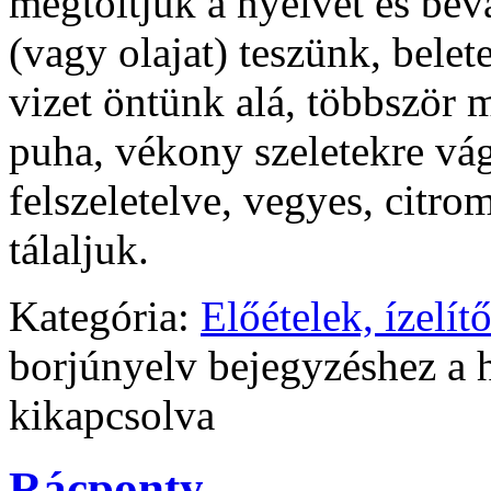
megtöltjük a nyelvet és beva
(vagy olajat) teszünk, bele
vizet öntünk alá, többször 
puha, vékony szeletekre vág
felszeletelve, vegyes, citr
tálaljuk.
Kategória:
Előételek, ízelít
borjúnyelv bejegyzéshez
a 
kikapcsolva
Rácponty