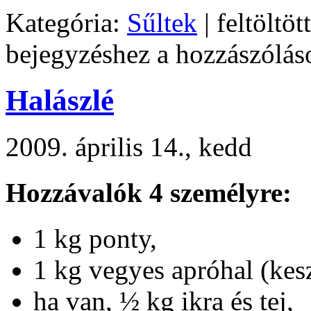
Kategória:
Sűltek
| feltöltöt
bejegyzéshez
a hozzászólás
Halászlé
2009. április 14., kedd
Hozzávalók 4 személyre:
1 kg ponty,
1 kg vegyes apróhal (kesz
ha van, ½ kg ikra és tej,