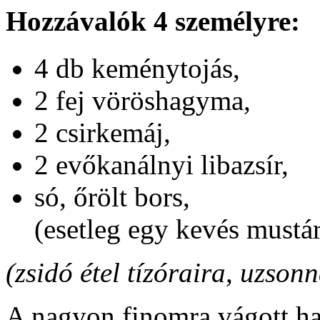
Hozzávalók 4 személyre:
4 db keménytojás,
2 fej vöröshagyma,
2 csirkemáj,
2 evőkanálnyi libazsír,
só, őrölt bors,
(esetleg egy kevés mustár
(zsidó étel tízóraira, uzson
A nagyon finomra vágott ha