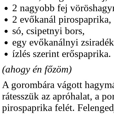
2 nagyobb fej vöröshagy
2 evőkanál pirospaprika,
só, csipetnyi bors,
egy evőkanálnyi zsiradék
ízlés szerint erőspaprika.
(ahogy én főzöm)
A gorombára vágott hagymá
rátesszük az apróhalat, a pon
pirospaprika felét. Felenged