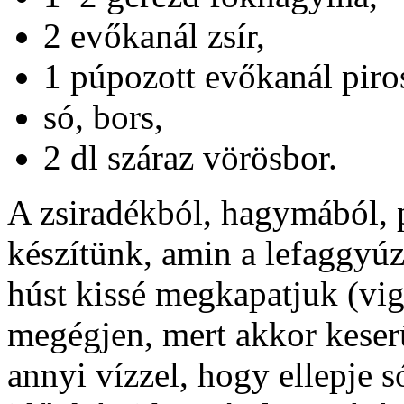
2 evőkanál zsír,
1 púpozott evőkanál piro
só, bors,
2 dl száraz vörösbor.
A zsiradékból, hagymából, 
készítünk, amin a lefaggyúzo
húst kissé megkapatjuk (vi
megégjen, mert akkor keserű
annyi vízzel, hogy ellepje 