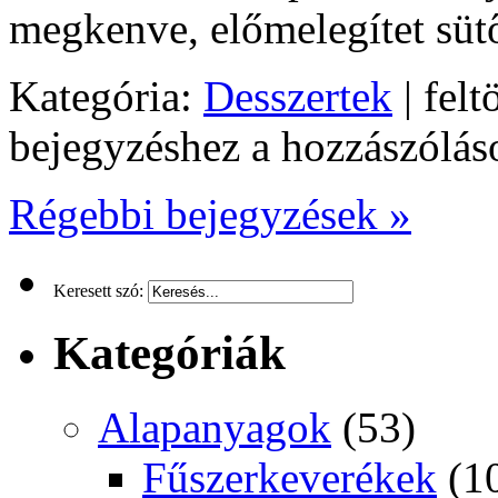
megkenve, előmelegítet süt
Kategória:
Desszertek
| felt
bejegyzéshez
a hozzászólás
Régebbi bejegyzések »
Keresett szó:
Kategóriák
Alapanyagok
(53)
Fűszerkeverékek
(1