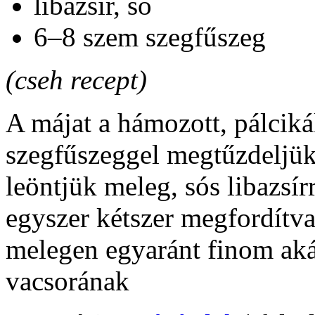
libazsír, só
6–8 szem szegfűszeg
(cseh recept)
A májat a hámozott, pálciká
szegfűszeggel megtűzdeljük,
leöntjük meleg, sós libazsír
egyszer kétszer megfordítva
melegen egyaránt finom aká
vacsorának