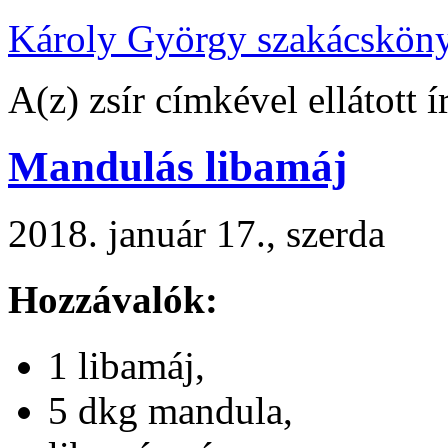
Károly György szakácskön
A(z) zsír címkével ellátott í
Mandulás libamáj
2018. január 17., szerda
Hozzávalók:
1 libamáj,
5 dkg mandula,