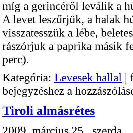
míg a gerincéről leválik a h
A levet leszűrjük, a halak h
visszatesszük a lébe, beletes
rászórjuk a paprika másik fe
perc).
Kategória:
Levesek hallal
| 
bejegyzéshez
a hozzászólás
Tiroli almásrétes
2009. március 25., szerda