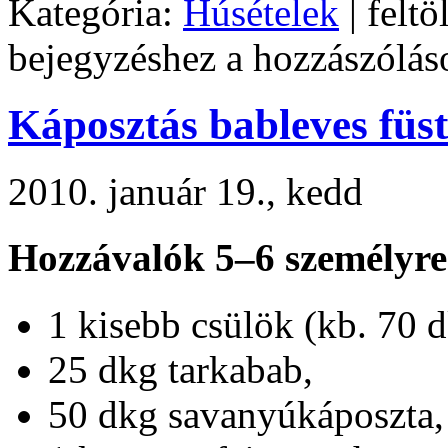
Kategória:
Húsételek
| feltö
bejegyzéshez
a hozzászólás
Káposztás bableves füst
2010. január 19., kedd
Hozzávalók 5–6 személyre
1 kisebb csülök (kb. 70 d
25 dkg tarkabab,
50 dkg savanyúkáposzta,