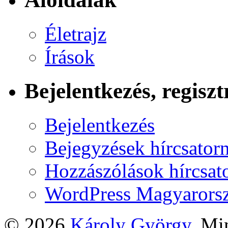
Életrajz
Írások
Bejelentkezés, regiszt
Bejelentkezés
Bejegyzések hírcsator
Hozzászólások hírcsat
WordPress Magyarors
© 2026
Károly György
. Mi