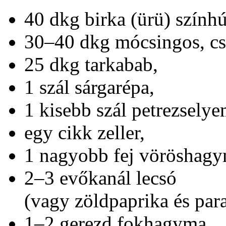
40 dkg birka (ürü) színhú
30–40 dkg mócsingos, cs
25 dkg tarkabab,
1 szál sárgarépa,
1 kisebb szál petrezsely
egy cikk zeller,
1 nagyobb fej vöröshagy
2–3 evőkanál lecsó
(vagy zöldpaprika és par
1–2 gerezd fokhagyma,