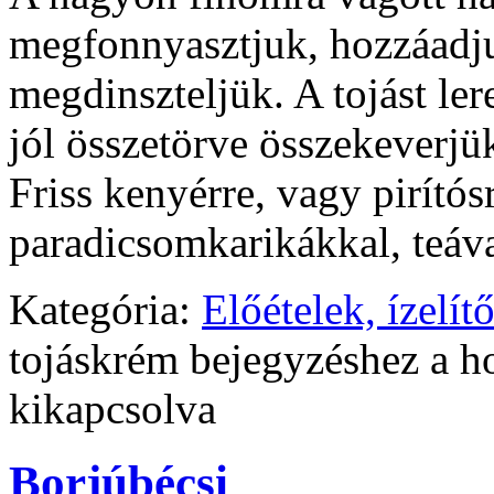
megfonnyasztjuk, hozzáadjuk
megdinszteljük. A tojást ler
jól összetörve összekeverjük
Friss kenyérre, vagy pirító
paradicsomkarikákkal, teáva
Kategória:
Előételek, ízelít
tojáskrém bejegyzéshez
a ho
kikapcsolva
Borjúbécsi