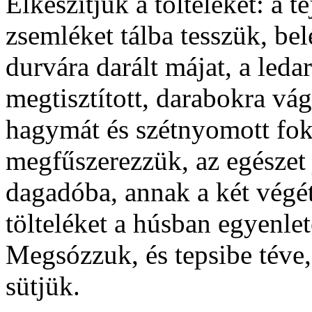
Elkészítjük a tölteléket: a t
zsemléket tálba tesszük, bel
durvára darált májat, a ledar
megtisztított, darabokra vág
hagymát és szétnyomott fo
megfűszerezzük, az egészet 
dagadóba, annak a két végét
tölteléket a húsban egyenl
Megsózzuk, és tepsibe téve,
sütjük.