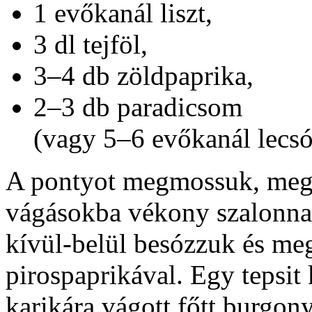
1 evőkanál liszt,
3 dl tejföl,
3–4 db zöldpaprika,
2–3 db paradicsom
(vagy 5–6 evőkanál lecsó
A pontyot megmossuk, megti
vágásokba vékony szalonnas
kívül-belül besózzuk és me
pirospaprikával. Egy tepsit 
karikára vágott főtt burgony