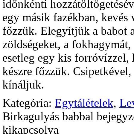
időnkénti hozzátöltögetésé
egy másik fazékban, kevés 
főzzük. Elegyítjük a babot a
zöldségeket, a fokhagymát, 
esetleg egy kis forróvízzel
készre főzzük. Csipetkével
kínáljuk.
Kategória:
Egytálételek
,
Le
Birkagulyás babbal bejegyz
kikapcsolva