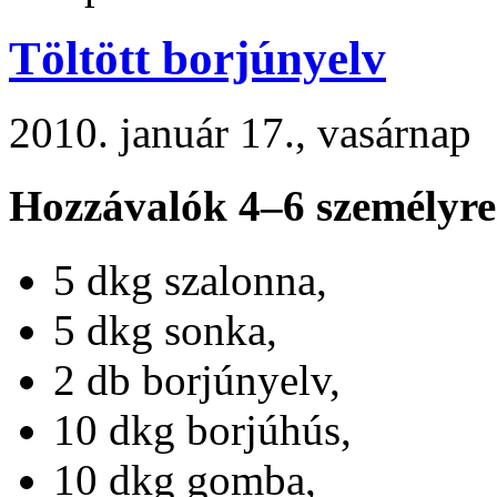
Töltött borjúnyelv
2010. január 17., vasárnap
Hozzávalók 4–6 személyre
5 dkg szalonna,
5 dkg sonka,
2 db borjúnyelv,
10 dkg borjúhús,
10 dkg gomba,