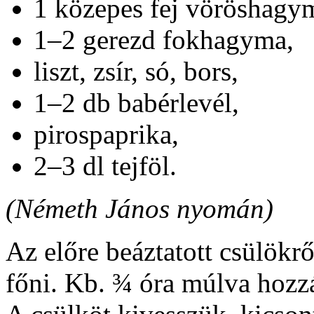
1 közepes fej vöröshagy
1–2 gerezd fokhagyma,
liszt, zsír, só, bors,
1–2 db babérlevél,
pirospaprika,
2–3 dl tejföl.
(Németh János nyomán)
Az előre beáztatott csülökrő
főni. Kb. ¾ óra múlva hozz