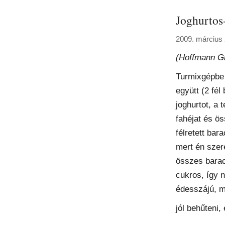
Joghurtos-
2009. március 
(Hoffmann Gi
Turmixgépbe 
együtt (2 fél
joghurtot, a t
fahéjat és ö
félretett ba
mert én szer
összes barac
cukros, így 
édesszájú, m
jól behűteni,