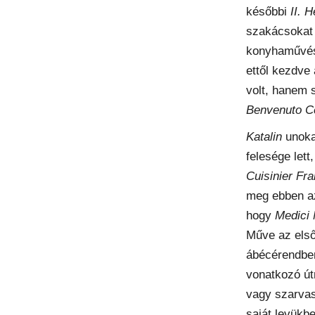
későbbi
II. H
szakácsokat 
konyhaművész
ettől kezdve 
volt, hanem s
Benvenuto Ce
Katalin
unok
felesége lett
Cuisinier Fr
meg ebben a
hogy
Medici 
Műve az első
ábécérendben
vonatkozó út
vagy szarvas
saját levükb