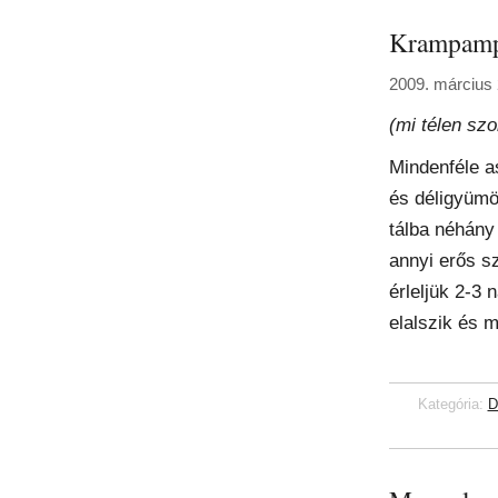
Krampamp
2009. március 
(mi télen sz
Mindenféle a
és déligyümö
tálba néhány 
annyi erős s
érleljük 2-3 
elalszik és 
Kategória:
D