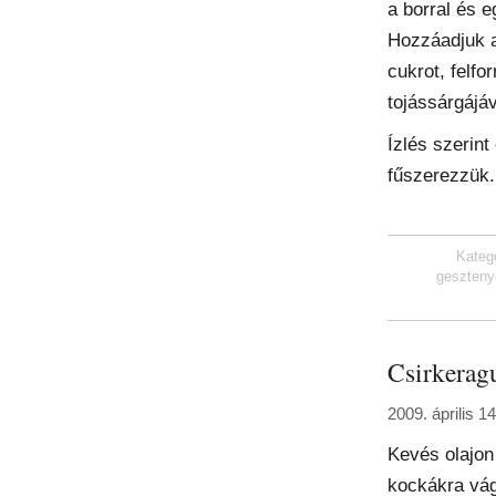
a borral és e
Hozzáadjuk 
cukrot, felfor
tojássárgájáv
Ízlés szerint
fűszerezzük.
Kateg
geszteny
Csirkerag
2009. április 1
Kevés olajon
kockákra vág