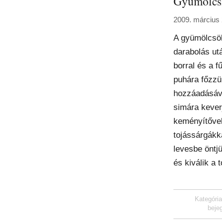
Gyümölcs
2009. március 
A gyümölcsö
darabolás utá
borral és a f
puhára főzzük
hozzáadásáva
simára kever
keményítővel
tojássárgákk
levesbe öntjü
és kiválik a 
Kategóri
beje