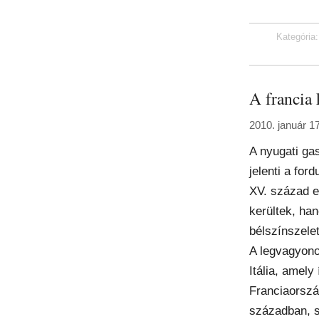
Kategória
A francia 
2010. január 1
A nyugati ga
jelenti a for
XV. század e
kerültek, h
bélszínszelet
A legvagyono
Itália, amely
Franciaorszá
században, 