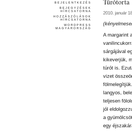
Túrótorta
BEJELENTKEZÉS
BEJEGYZÉSEK
HÍRCSATORNA
2010. január 18
HOZZÁSZÓLÁSOK
HÍRCSATORNA
(kényelmese
WORDPRESS
MAGYARORSZÁG
A margarint a
vanilincukorr
sárgájával e
kikeverjük, 
túrót is. Ezut
vizet összeö
fölmelegítjü
langyos, bele
teljesen föl
jól eldolgozz
a gyümölcsöt
egy éjszakára