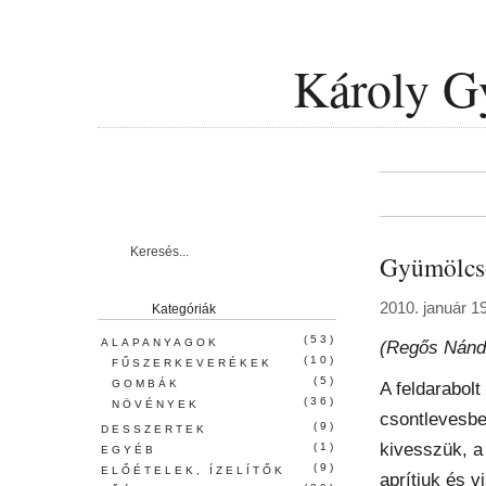
Károly G
Gyümölcsö
2010. január 1
Kategóriák
(53)
ALAPANYAGOK
(Regős Nándo
(10)
FŰSZERKEVERÉKEK
(5)
GOMBÁK
A feldarabolt
(36)
NÖVÉNYEK
csontlevesbe
(9)
DESSZERTEK
kivesszük, a 
(1)
EGYÉB
(9)
ELŐÉTELEK, ÍZELÍTŐK
aprítjuk és 