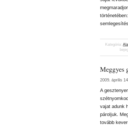
megmaradjon.
történetében
semlegesíté
Kategória:
Al
beje
Meggyes g
2009. április 1
A gesztenye
szétnyomkodj
vajat adunk 
pároljuk. Megh
tovább keverg