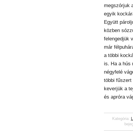
megszórjuk a
egyik kockár
Együtt párolj
közben sózz
felengedjük v
már félpuhár
a többi kock
is. Ha a hús
négyfelé vágo
többi fűszert
keverjük a te
és apróra vág
Kategória:
L
beje