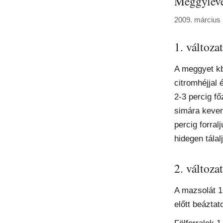
Meggylev
2009. március 
1. változat
A meggyet kb.
citromhéjjal 
2-3 percig fő
simára kevert
percig forra
hidegen tálal
2. változat
A mazsolát 1
előtt beázta