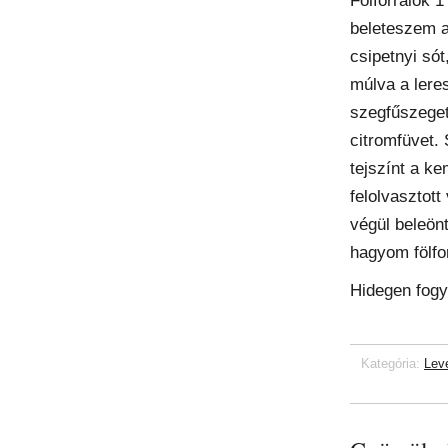
Fölforralok 1 
beleteszem 
csipetnyi sót
múlva a leres
szegfűszeget
citromfüvet.
tejszínt a ke
felolvasztott
végül beleön
hagyom fölfor
Hidegen fog
Kategória:
Lev