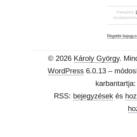
Kategória:
őszibarackle
Régebbi bejegyz
© 2026
Károly György
. Min
WordPress
6.0.13 – módosí
karbantartja
RSS:
bejegyzések
és
hoz
ho