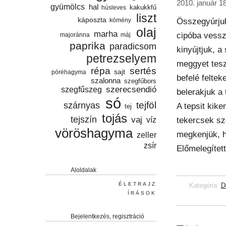
2010. január 18
gyümölcs
hal
húsleves
kakukkfű
liszt
káposzta
Összegyúrjuk
kömény
olaj
marha
cipóba vessz
majoránna
máj
paprika
paradicsom
kinyújtjuk, a
petrezselyem
meggyet tesz
répa
sertés
sajt
póréhagyma
befelé feltek
szalonna
szegfűbors
szegfűszeg
szerecsendió
belerakjuk a 
só
tejföl
szárnyas
A tepsit kike
tej
tojás
tejszín
vaj
víz
tekercsek szé
vöröshagyma
megkenjük, h
zeller
zsír
Előmelegítet
Aloldalak
ÉLETRAJZ
Kategória:
D
ÍRÁSOK
Bejelentkezés, regisztráció