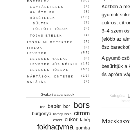
(30)
FŐÉTELEK
Közben a megt
(7)
EGYTÁLÉTELEK
(3)
HALÉTELEK
gyümölcsöket
(18)
HÚSÉTELEK
cukros, citro
(7)
SŰLTEK
(2)
TÖLTÖTT HÚSOK
3–4 szem öss
(3)
TOJÁS ÉTELEK
(előbb az al
(2)
IRODALMI RECEPTEK
őszibarackot
(2)
ITALOK
(82)
LEVESEK
A gyümölcsök
(8)
LEVESEK HALLAL
(18)
LEVESEK HÚS NÉLKÜL
besűrítjük a k
(56)
LEVESEK HÚSSAL
és apróra vág
(16)
MÁRTÁSOK, ÖNTETEK
(7)
SALÁTÁK
Gyakori alapanyagok
Kategória:
L
beje
bors
babér
bor
bab
citrom
burgonya
bárány, birka
Macskasz
cukor
fahéj
csont
fokhagyma
gomba