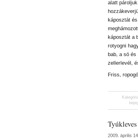
alatt párolju
hozzákeverjü
káposztát és 
meghámozott 
káposztát a b
rotyogni hag
bab, a só és
zellerlevél, 
Friss, ropogó
Kategóri
beje
Tyúkleves
2009. április 1