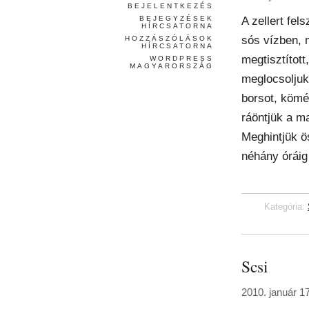
BEJELENTKEZÉS
A zellert fel
BEJEGYZÉSEK
HÍRCSATORNA
sós vízben, 
HOZZÁSZÓLÁSOK
HÍRCSATORNA
megtisztított,
WORDPRESS
MAGYARORSZÁG
meglocsoljuk
borsot, kömé
ráöntjük a m
Meghintjük ös
néhány óráig 
Kategória:
Scsi
2010. január 1