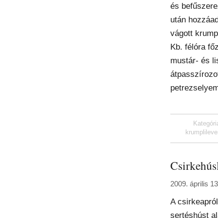
és befűszere
után hozzáad
vágott krumpl
Kb. félóra főz
mustár- és li
átpasszírozo
petrezselyemm
Kategóri
krumplilev
Csirkehús
2009. április 13
A csirkeapró
sertéshúst a