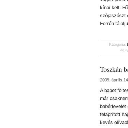
kínai kelt. F
szójaszószt 
Forrón tálalju
Kategória:
beje
Toszkán b
2009. április 1
A babot fölte
már csaknem
babérlevelet
felaprított 
kevés olívaol