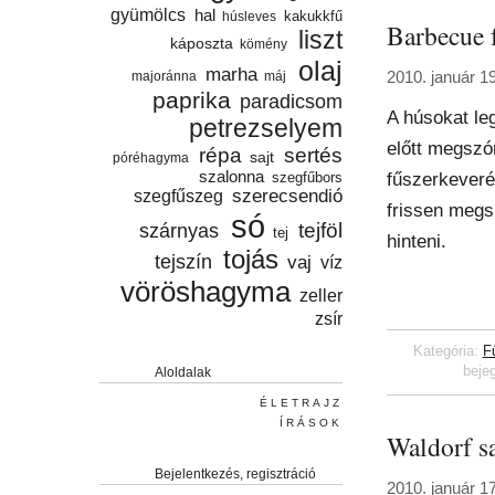
gyümölcs
hal
húsleves
kakukkfű
Barbecue 
liszt
káposzta
kömény
olaj
marha
majoránna
máj
2010. január 1
paprika
paradicsom
A húsokat le
petrezselyem
előtt megszór
répa
sertés
sajt
póréhagyma
szalonna
fűszerkeverék
szegfűbors
szegfűszeg
szerecsendió
frissen megs
só
tejföl
szárnyas
tej
hinteni.
tojás
tejszín
vaj
víz
vöröshagyma
zeller
zsír
Kategória:
F
beje
Aloldalak
ÉLETRAJZ
ÍRÁSOK
Waldorf sa
Bejelentkezés, regisztráció
2010. január 1