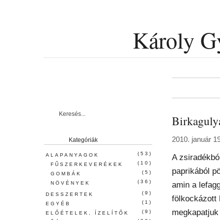
Károly G
Birkaguly
2010. január 1
Kategóriák
(53)
ALAPANYAGOK
A zsiradékbó
(10)
FŰSZERKEVERÉKEK
paprikából pö
(5)
GOMBÁK
(36)
amin a lefagg
NÖVÉNYEK
(9)
DESSZERTEK
fölkockázott 
(1)
EGYÉB
megkapatjuk 
(9)
ELŐÉTELEK, ÍZELÍTŐK