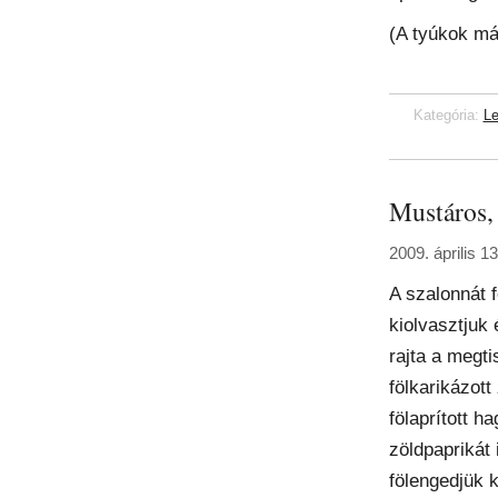
(A tyúkok má
Kategória:
Le
Mustáros, 
2009. április 13
A szalonnát 
kiolvasztjuk
rajta a megtis
fölkarikázott
fölaprított h
zöldpaprikát 
fölengedjük k