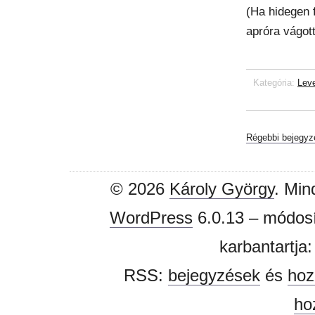
(Ha hidegen 
apróra vágott
Kategória:
Lev
Régebbi bejegyz
© 2026
Károly György
. Min
WordPress
6.0.13 – módosí
karbantartja
RSS:
bejegyzések
és
hoz
ho