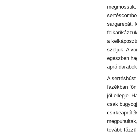
megmossuk, 
sertéscombot
sárgarépát, 
felkarikázzu
a kelkáposzt
szeljük. A v
egészben ha
apró darabok
A sertéshúst
fazékban főni
jól ellepje. 
csak bugyogj
csirkeaprólé
megpuhultak,
tovább főzzük