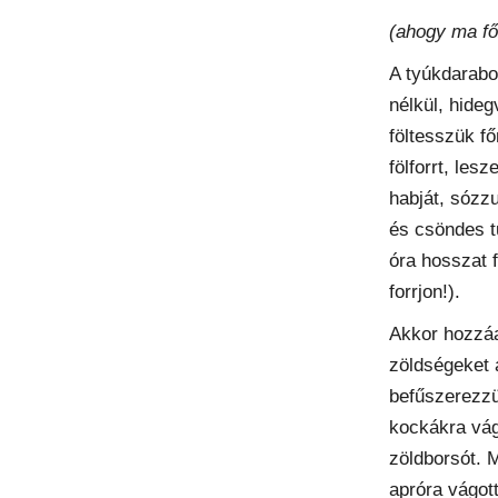
(ahogy ma f
A tyúkdarabo
nélkül, hide
föltesszük fő
fölforrt, lesz
habját, sózzu
és csöndes t
óra hosszat 
forrjon!).
Akkor hozzá
zöldségeket 
befűszerezzü
kockákra vág
zöldborsót. 
apróra vágott