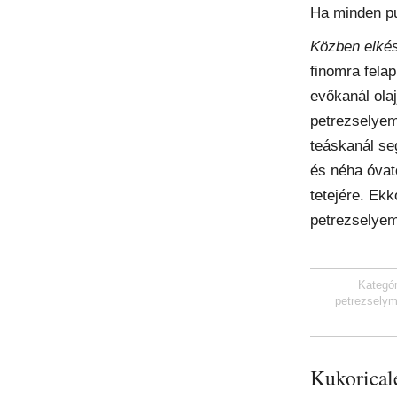
Ha minden pu
Közben elkés
finomra felap
evőkanál olajj
petrezselyem
teáskanál se
és néha óvat
tetejére. Ekk
petrezselyem
Kategó
petrezselym
Kukorical