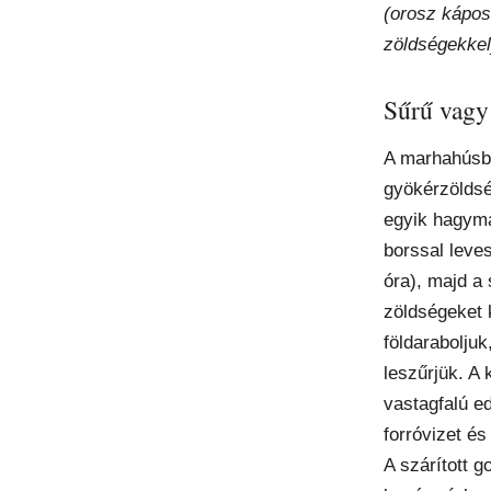
(orosz kápos
zöldségekkel
Sűrű vagy 
A marhahúsb
gyökérzöldsé
egyik hagymá
borssal leves
óra), majd a 
zöldségeket 
földaraboljuk
leszűrjük. A 
vastagfalú ed
forróvizet és
A szárított 