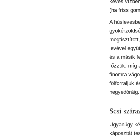
kevés vízben
(ha friss go
A húslevesbe
gyökérzöldsé
megtisztított
levével együ
és a másik f
főzzük, míg 
finomra vágo
fölforraljuk 
negyedóráig. 
Scsi szára
Ugyanúgy kés
káposztát te