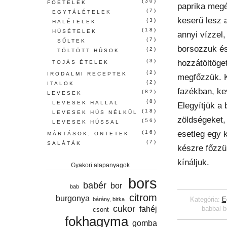
(30)
FŐÉTELEK
paprika megé
(7)
EGYTÁLÉTELEK
keserű lesz a
(3)
HALÉTELEK
(18)
HÚSÉTELEK
annyi vízzel,
(7)
SŰLTEK
borsozzuk és
(2)
TÖLTÖTT HÚSOK
(3)
hozzátöltöge
TOJÁS ÉTELEK
(2)
IRODALMI RECEPTEK
megfőzzük. 
(2)
ITALOK
fazékban, ke
(82)
LEVESEK
(8)
LEVESEK HALLAL
Elegyítjük a 
(18)
LEVESEK HÚS NÉLKÜL
zöldségeket,
(56)
LEVESEK HÚSSAL
esetleg egy 
(16)
MÁRTÁSOK, ÖNTETEK
(7)
SALÁTÁK
készre főzzü
kínáljuk.
Gyakori alapanyagok
bors
babér
bor
bab
citrom
burgonya
Kategória:
E
bárány, birka
cukor
fahéj
babbal 
csont
fokhagyma
gomba