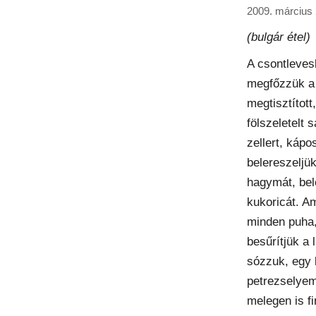
2009. március 
(bulgár étel)
A csontleve
megfőzzük a
megtisztított,
fölszeletelt 
zellert, kápo
belereszeljük
hagymát, bel
kukoricát. A
minden puha
besűrítjük a 
sózzuk, egy 
petrezselyemm
melegen is f