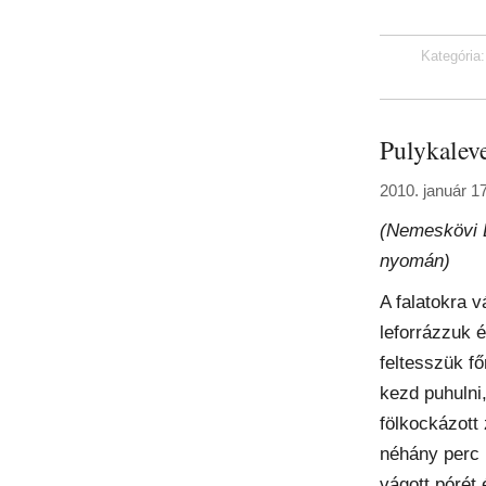
Kategória
Pulykalev
2010. január 1
(Nemeskövi 
nyomán)
A falatokra v
leforrázzuk 
feltesszük fő
kezd puhulni
fölkockázott
néhány perc 
vágott pórét 