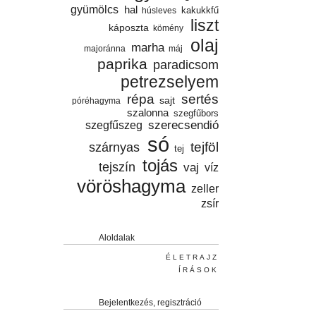
gyümölcs
hal
húsleves
kakukkfű
liszt
káposzta
kömény
olaj
marha
majoránna
máj
paprika
paradicsom
petrezselyem
répa
sertés
sajt
póréhagyma
szalonna
szegfűbors
szegfűszeg
szerecsendió
só
tejföl
szárnyas
tej
tojás
tejszín
vaj
víz
vöröshagyma
zeller
zsír
Aloldalak
ÉLETRAJZ
ÍRÁSOK
Bejelentkezés, regisztráció