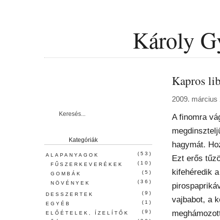
Károly G
Kapros li
2009. március 
A finomra vág
megdinszteljü
Kategóriák
hagymát. Hoz
(53)
ALAPANYAGOK
Ezt erős tűzö
(10)
FŰSZERKEVERÉKEK
kifehéredik 
(5)
GOMBÁK
(36)
NÖVÉNYEK
pirospapriká
(9)
DESSZERTEK
vajbabot, a k
(1)
EGYÉB
meghámozott 
(9)
ELŐÉTELEK, ÍZELÍTŐK