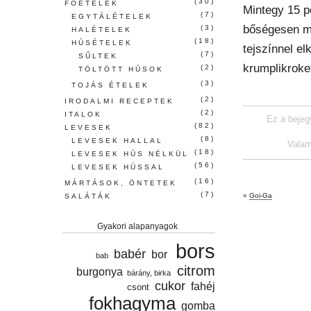
(30)
FŐÉTELEK
Mintegy 15 pe
(7)
EGYTÁLÉTELEK
bőségesen me
(3)
HALÉTELEK
(18)
HÚSÉTELEK
tejszínnel el
(7)
SŰLTEK
krumplikroket
(2)
TÖLTÖTT HÚSOK
(3)
TOJÁS ÉTELEK
(2)
IRODALMI RECEPTEK
(2)
ITALOK
Ez a bejeg
(82)
LEVESEK
(8)
LEVESEK HALLAL
Valam
(18)
LEVESEK HÚS NÉLKÜL
(56)
LEVESEK HÚSSAL
(16)
MÁRTÁSOK, ÖNTETEK
(7)
«
Goi-Ga
SALÁTÁK
Gyakori alapanyagok
bors
babér
bor
bab
citrom
burgonya
bárány, birka
cukor
fahéj
csont
fokhagyma
gomba