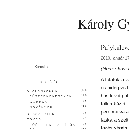
Károly G
Pulykalev
2010. január 1
(Nemeskövi 
A falatokra v
Kategóriák
és hideg vízb
(53)
ALAPANYAGOK
hús kezd puh
(10)
FŰSZERKEVERÉKEK
(5)
GOMBÁK
fölkockázott
(36)
NÖVÉNYEK
perc múlva a
(9)
DESSZERTEK
(1)
laskára szelt
EGYÉB
(9)
ELŐÉTELEK, ÍZELÍTŐK
főzés végén b