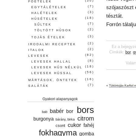
(30)
FŐÉTELEK
szójaszószt 
(7)
EGYTÁLÉTELEK
(3)
HALÉTELEK
tésztát.
(18)
HÚSÉTELEK
Forrón tálalju
(7)
SŰLTEK
(2)
TÖLTÖTT HÚSOK
(3)
TOJÁS ÉTELEK
(2)
IRODALMI RECEPTEK
Ez a bejegyzé
(2)
ITALOK
Címkék:
bor
,
g
(82)
LEVESEK
(8)
LEVESEK HALLAL
Valam
(18)
LEVESEK HÚS NÉLKÜL
(56)
LEVESEK HÚSSAL
(16)
MÁRTÁSOK, ÖNTETEK
(7)
«
Tükörtojás Karfiol 
SALÁTÁK
Gyakori alapanyagok
bors
babér
bor
bab
citrom
burgonya
bárány, birka
cukor
fahéj
csont
fokhagyma
gomba