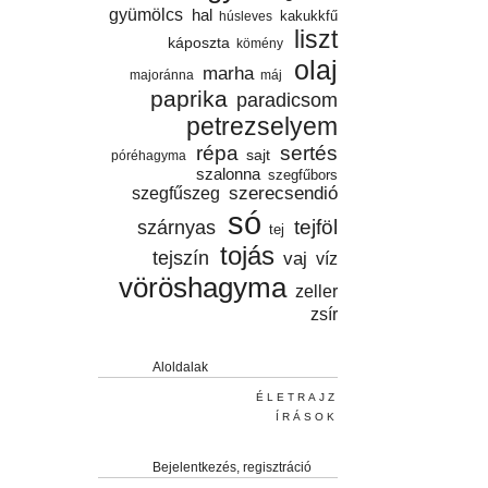
gyümölcs
hal
húsleves
kakukkfű
liszt
káposzta
kömény
olaj
marha
majoránna
máj
paprika
paradicsom
petrezselyem
répa
sertés
sajt
póréhagyma
szalonna
szegfűbors
szegfűszeg
szerecsendió
só
tejföl
szárnyas
tej
tojás
tejszín
vaj
víz
vöröshagyma
zeller
zsír
Aloldalak
ÉLETRAJZ
ÍRÁSOK
Bejelentkezés, regisztráció