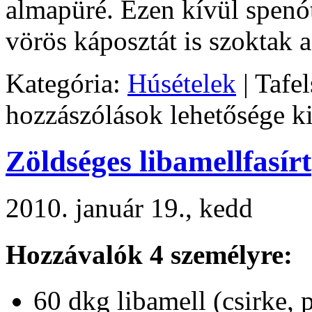
almapüré. Ezen kívül spenót
vörös káposztát is szoktak 
Kategória:
Húsételek
|
Tafel
hozzászólások lehetősége k
Zöldséges libamellfasírt
2010. január 19., kedd
Hozzávalók 4 személyre:
60 dkg libamell (csirke, 