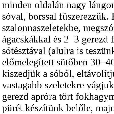
minden oldalán nagy lángon 
sóval, borssal fűszerezzük
szalonnaszeletekbe, megszó
ágacskákkal és 2–3 gerezd 
sótésztával (alulra is teszü
előmelegített sütőben 30–40
kiszedjük a sóból, eltávolít
vastagabb szeletekre vágju
gerezd apróra tört fokhagymá
pürét készítünk belőle, majo