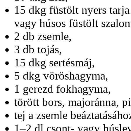
15 dkg füstölt nyers tarja
vagy húsos füstölt szalon
2 db zsemle,
3 db tojás,
15 dkg sertésmáj,
5 dkg vöröshagyma,
1 gerezd fokhagyma,
törött bors, majoránna, p
tej a zsemle beáztatásáho
1–2 dl csont- vagy húsle