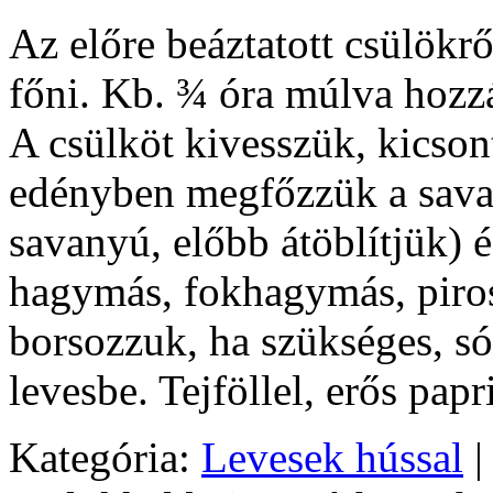
Az előre beáztatott csülökrő
főni. Kb. ¾ óra múlva hozz
A csülköt kivesszük, kicson
edényben megfőzzük a sava
savanyú, előbb átöblítjük) é
hagymás, fokhagymás, pirosp
borsozzuk, ha szükséges, só
levesbe. Tejföllel, erős papr
Kategória:
Levesek hússal