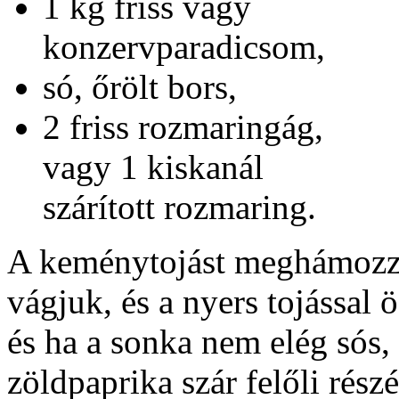
1 kg friss vagy
konzervparadicsom,
só, őrölt bors,
2 friss rozmaringág,
vagy 1 kiskanál
szárított rozmaring.
A keménytojást meghámozzu
vágjuk, és a nyers tojássa
és ha a sonka nem elég sós,
zöldpaprika szár felőli rész