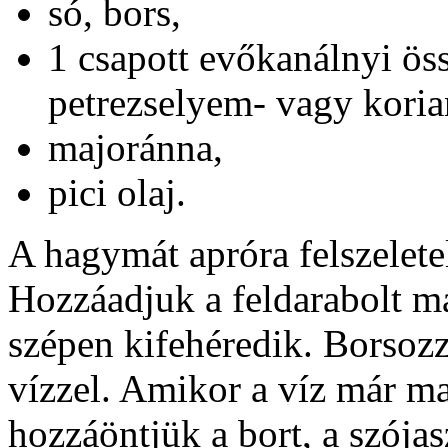
só, bors,
1 csapott evőkanálnyi ös
petrezselyem- vagy koria
majoránna,
pici olaj.
A hagymát apróra felszelete
Hozzáadjuk a feldarabolt máj
szépen kifehéredik. Borsozz
vízzel. Amikor a víz már ma
hozzáöntjük a bort, a szójas