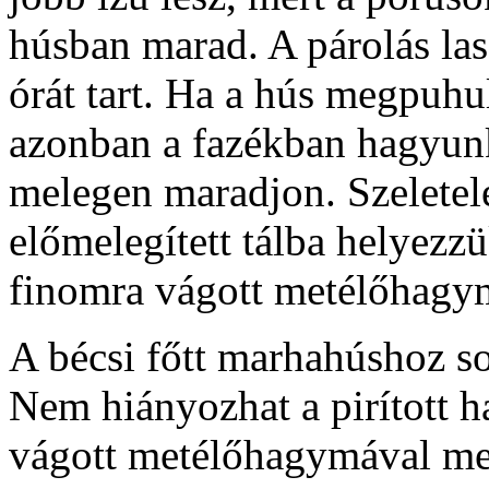
húsban marad. A párolás las
órát tart. Ha a hús megpuhul
azonban a fazékban hagyunk,
melegen maradjon. Szeletelé
előmelegített tálba helyezz
finomra vágott metélőhagy
A bécsi főtt marhahúshoz so
Nem hiányozhat a pirított 
vágott metélőhagymával meg