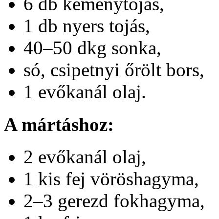
6 db keménytojás,
1 db nyers tojás,
40–50 dkg sonka,
só, csipetnyi őrölt bors,
1 evőkanál olaj.
A mártáshoz:
2 evőkanál olaj,
1 kis fej vöröshagyma,
2–3 gerezd fokhagyma,