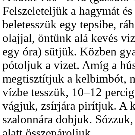
Felszeleteljük a hagymát é
beletesszük egy tepsibe, rá
olajjal, öntünk alá kevés vi
egy óra) sütjük. Közben gya
pótoljuk a vizet. Amíg a hús 
megtisztítjuk a kelbimbót, 
vízbe tesszük, 10–12 percig
vágjuk, zsírjára pirítjuk. A
szalonnára dobjuk. Sózzuk, 
alatt összepároljuk.