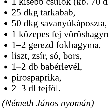
1 kisebb csülök (kb. 70 d
25 dkg tarkabab,
50 dkg savanyúkáposzta,
1 közepes fej vöröshagy
1–2 gerezd fokhagyma,
liszt, zsír, só, bors,
1–2 db babérlevél,
pirospaprika,
2–3 dl tejföl.
(Németh János nyomán)