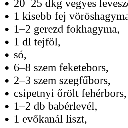
20–25 dkg vegyes levesz
1 kisebb fej vöröshagyma
1–2 gerezd fokhagyma,
1 dl tejföl,
só,
6–8 szem feketebors,
2–3 szem szegfűbors,
csipetnyi őrölt fehérbors,
1–2 db babérlevél,
1 evőkanál liszt,