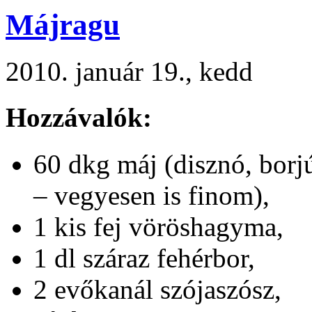
Májragu
2010. január 19., kedd
Hozzávalók:
60 dkg máj (disznó, borjú,
– vegyesen is finom),
1 kis fej vöröshagyma,
1 dl száraz fehérbor,
2 evőkanál szójaszósz,