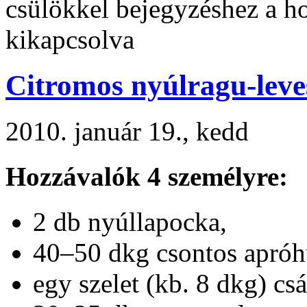
csülökkel bejegyzéshez
a ho
kikapcsolva
Citromos nyúlragu-leve
2010. január 19., kedd
Hozzávalók 4 személyre:
2 db nyúllapocka,
40–50 dkg csontos apróh
egy szelet (kb. 8 dkg) cs