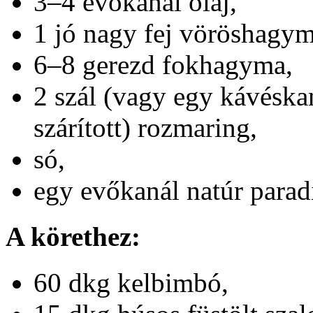
3–4 evőkanál olaj,
1 jó nagy fej vöröshagym
6–8 gerezd fokhagyma,
2 szál (vagy egy kávéska
szárított) rozmaring,
só,
egy evőkanál natúr para
A körethez:
60 dkg kelbimbó,