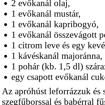
2 evőkanál olaj,
1 evőkanál mustár,
1 evőkanál kapribogyó,
1 evőkanál összevágott p
1 citrom leve és egy kevés
1 kávéskanál majoránna,
1 pohár (kb. 1,5 dl) szára
egy csapott evőkanál cuk
Az apróhúst leforrázzuk és 
szegfűborssal és babérral f