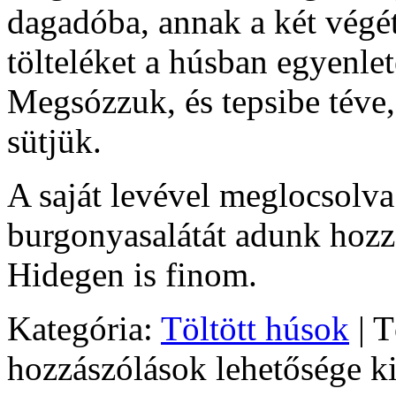
dagadóba, annak a két végét
tölteléket a húsban egyenl
Megsózzuk, és tepsibe téve,
sütjük.
A saját levével meglocsolva
burgonyasalátát adunk hozz
Hidegen is finom.
Kategória:
Töltött húsok
|
T
hozzászólások lehetősége k