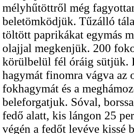
mélyhűtöttről még fagyottan)
beletömködjük. Tűzálló tálat
töltött paprikákat egymás m
olajjal megkenjük. 200 foko
körülbelül fél óráig sütjük.
hagymát finomra vágva az o
fokhagymát és a meghámozo
beleforgatjuk. Sóval, borssa
fedő alatt, kis lángon 25 pe
végén a fedőt levéve kissé 