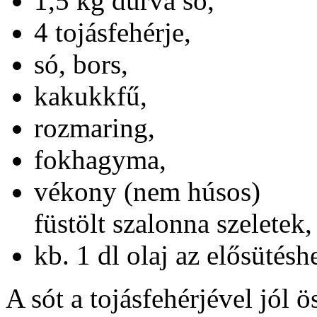
1,5 kg durva só,
4 tojásfehérje,
só, bors,
kakukkfű,
rozmaring,
fokhagyma,
vékony (nem húsos)
füstölt szalonna szeletek,
kb. 1 dl olaj az elősütésh
A sót a tojásfehérjével jól 