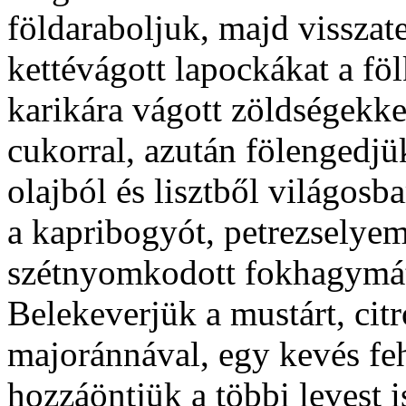
földaraboljuk, majd visszate
kettévágott lapockákat a fö
karikára vágott zöldségekkel
cukorral, azután fölengedjü
olajból és lisztből világosb
a kapribogyót, petrezselyem
szétnyomkodott fokhagymát 
Belekeverjük a mustárt, citr
majoránnával, egy kevés feh
hozzáöntjük a többi levest i