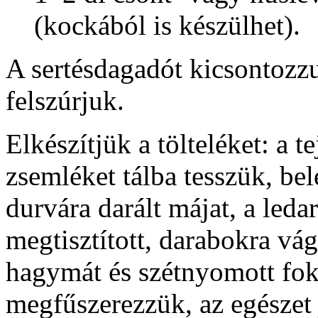
(kockából is készülhet).
A sertésdagadót kicsontozzu
felszúrjuk.
Elkészítjük a tölteléket: a t
zsemléket tálba tesszük, bel
durvára darált májat, a ledar
megtisztított, darabokra vág
hagymát és szétnyomott fo
megfűszerezzük, az egészet 