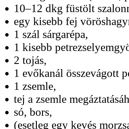
10–12 dkg füstölt szalon
egy kisebb fej vöröshag
1 szál sárgarépa,
1 kisebb petrezselyemgyö
2 tojás,
1 evőkanál összevágott p
1 zsemle,
tej a zsemle megáztatásá
só, bors,
(esetleg egy kevés morzsa