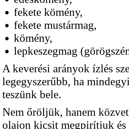
fekete kömény,
fekete mustármag,
kömény,
lepkeszegmag (görögszé
A keverési arányok ízlés sze
legegyszerűbb, ha mindegyi
teszünk bele.
Nem őröljük, hanem közvetl
olajon kicsit megpirítjuk és