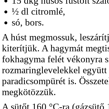
15 dkg húsos füstölt szal
½ dl citromlé,
só, bors.
A húst megmossuk, leszárítj
kiterítjük. A hagymát megti
fokhagyma felét vékonyra s
rozmaringlevelekkel együtt e
paradicsompürét is. Összete
megkötözzük.
A sütőt 160 °C-ra (gázsütő 