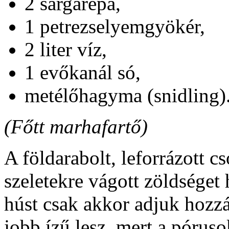
2 sárgarépa,
1 petrezselyemgyökér,
2 liter víz,
1 evőkanál só,
metélőhagyma (snidling)
(Főtt marhafartő)
A földarabolt, leforrázott cs
szeletekre vágott zöldséget 
húst csak akkor adjuk hozzá
jobb ízű lesz, mert a pórus